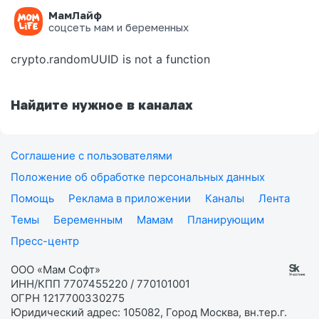
МамЛайф
Ошибка на странице
соцсеть мам и беременных
crypto.randomUUID is not a function
Найдите нужное в каналах
Соглашение с пользователями
Положение об обработке персональных данных
Помощь
Реклама в приложении
Каналы
Лента
Темы
Беременным
Мамам
Планирующим
Пресс-центр
ООО «Мам Софт»
ИНН/КПП 7707455220 / 770101001
ОГРН 1217700330275
Юридический адрес: 105082, Город Москва, вн.тер.г.