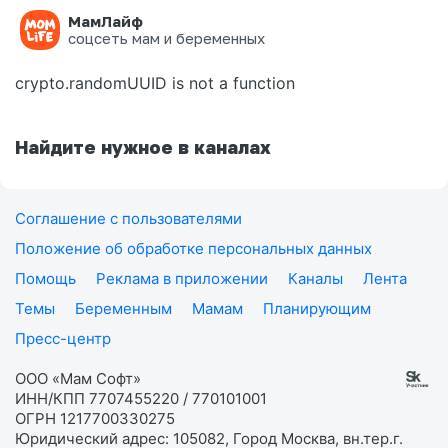
МамЛайф
Ошибка на странице
соцсеть мам и беременных
crypto.randomUUID is not a function
Найдите нужное в каналах
Соглашение с пользователями
Положение об обработке персональных данных
Помощь
Реклама в приложении
Каналы
Лента
Темы
Беременным
Мамам
Планирующим
Пресс-центр
ООО «Мам Софт»
ИНН/КПП 7707455220 / 770101001
ОГРН 1217700330275
Юридический адрес: 105082, Город Москва, вн.тер.г.