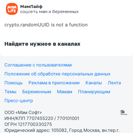
МамЛайф
Ошибка на странице
соцсеть мам и беременных
crypto.randomUUID is not a function
Найдите нужное в каналах
Соглашение с пользователями
Положение об обработке персональных данных
Помощь
Реклама в приложении
Каналы
Лента
Темы
Беременным
Мамам
Планирующим
Пресс-центр
ООО «Мам Софт»
ИНН/КПП 7707455220 / 770101001
ОГРН 1217700330275
Юридический адрес: 105082, Город Москва, вн.тер.г.