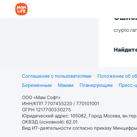
Ошибк
crypto.ra
Найдите
Соглашение с пользователями
Положение об об
Беременным
Мамам
Планирующим
Пресс-
ООО «Мам Софт»
ИНН/КПП 7707455220 / 770101001
ОГРН 1217700330275
Юридический адрес: 105082, Город Москва, вн.тер.
ОКВЭД (основной): 62.01
Вид ИТ-деятельности согласно приказу Минцифры: