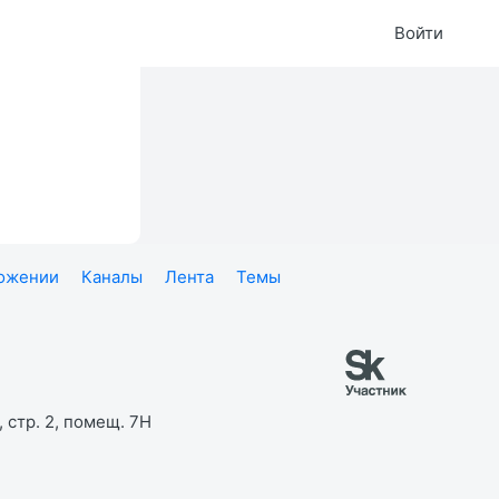
Войти
ложении
Каналы
Лента
Темы
 стр. 2, помещ. 7Н