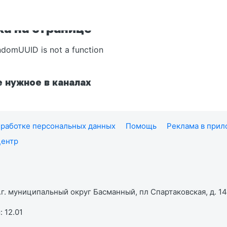
а на странице
ndomUUID is not a function
 нужное в каналах
работке персональных данных
Помощь
Реклама в при
центр
г. муниципальный округ Басманный, пл Спартаковская, д. 14,
 12.01