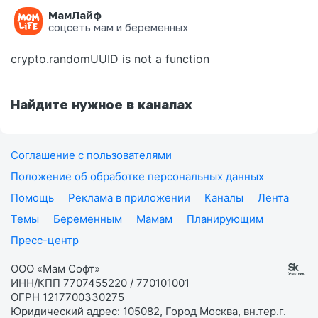
МамЛайф
Ошибка на странице
соцсеть мам и беременных
crypto.randomUUID is not a function
Найдите нужное в каналах
Соглашение с пользователями
Положение об обработке персональных данных
Помощь
Реклама в приложении
Каналы
Лента
Темы
Беременным
Мамам
Планирующим
Пресс-центр
ООО «Мам Софт»
ИНН/КПП 7707455220 / 770101001
ОГРН 1217700330275
Юридический адрес: 105082, Город Москва, вн.тер.г.