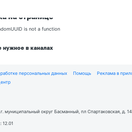
а на странице
ndomUUID is not a function
 нужное в каналах
работке персональных данных
Помощь
Реклама в при
центр
г. муниципальный округ Басманный, пл Спартаковская, д. 14,
 12.01