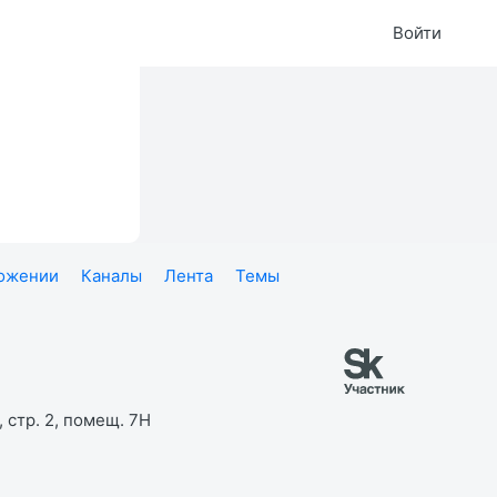
Войти
ложении
Каналы
Лента
Темы
 стр. 2, помещ. 7Н