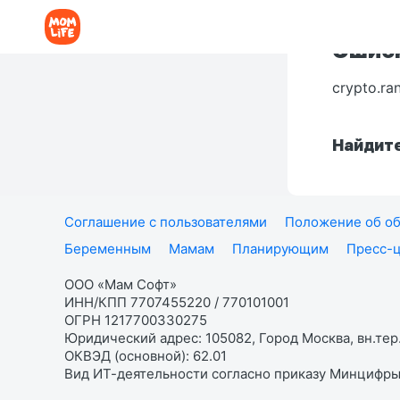
Ошибк
crypto.ra
Найдите
Соглашение с пользователями
Положение об об
Беременным
Мамам
Планирующим
Пресс-
ООО «Мам Софт»
ИНН/КПП 7707455220 / 770101001
ОГРН 1217700330275
Юридический адрес: 105082, Город Москва, вн.тер.
ОКВЭД (основной): 62.01
Вид ИТ-деятельности согласно приказу Минцифры: