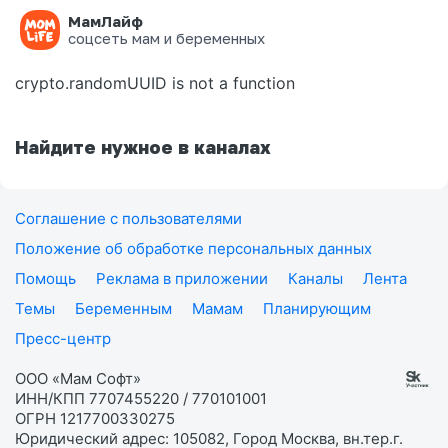
МамЛайф
Ошибка на странице
соцсеть мам и беременных
crypto.randomUUID is not a function
Найдите нужное в каналах
Соглашение с пользователями
Положение об обработке персональных данных
Помощь
Реклама в приложении
Каналы
Лента
Темы
Беременным
Мамам
Планирующим
Пресс-центр
ООО «Мам Софт»
ИНН/КПП 7707455220 / 770101001
ОГРН 1217700330275
Юридический адрес: 105082, Город Москва, вн.тер.г.