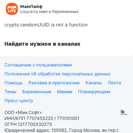
МамЛайф
Ошибка на странице
соцсеть мам и беременных
crypto.randomUUID is not a function
Найдите нужное в каналах
Соглашение с пользователями
Положение об обработке персональных данных
Помощь
Реклама в приложении
Каналы
Лента
Темы
Беременным
Мамам
Планирующим
Пресс-центр
ООО «Мам Софт»
ИНН/КПП 7707455220 / 770101001
ОГРН 1217700330275
Юридический адрес: 105082, Город Москва, вн.тер.г.