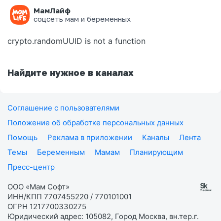
МамЛайф
Ошибка на странице
соцсеть мам и беременных
crypto.randomUUID is not a function
Найдите нужное в каналах
Соглашение с пользователями
Положение об обработке персональных данных
Помощь
Реклама в приложении
Каналы
Лента
Темы
Беременным
Мамам
Планирующим
Пресс-центр
ООО «Мам Софт»
ИНН/КПП 7707455220 / 770101001
ОГРН 1217700330275
Юридический адрес: 105082, Город Москва, вн.тер.г.