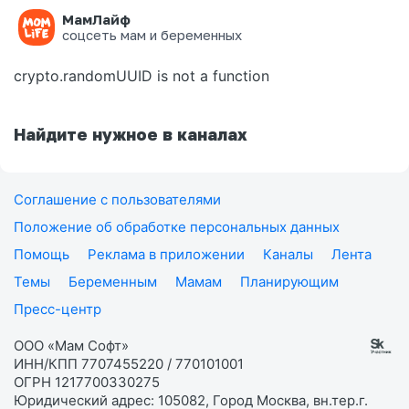
МамЛайф
Ошибка на странице
соцсеть мам и беременных
crypto.randomUUID is not a function
Найдите нужное в каналах
Соглашение с пользователями
Положение об обработке персональных данных
Помощь
Реклама в приложении
Каналы
Лента
Темы
Беременным
Мамам
Планирующим
Пресс-центр
ООО «Мам Софт»
ИНН/КПП 7707455220 / 770101001
ОГРН 1217700330275
Юридический адрес: 105082, Город Москва, вн.тер.г.