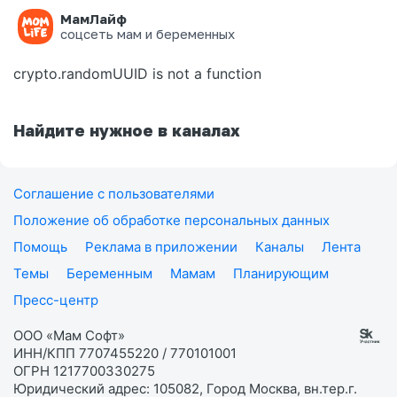
МамЛайф
Ошибка на странице
соцсеть мам и беременных
crypto.randomUUID is not a function
Найдите нужное в каналах
Соглашение с пользователями
Положение об обработке персональных данных
Помощь
Реклама в приложении
Каналы
Лента
Темы
Беременным
Мамам
Планирующим
Пресс-центр
ООО «Мам Софт»
ИНН/КПП 7707455220 / 770101001
ОГРН 1217700330275
Юридический адрес: 105082, Город Москва, вн.тер.г.