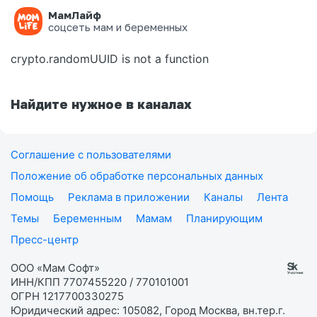
МамЛайф
Ошибка на странице
соцсеть мам и беременных
crypto.randomUUID is not a function
Найдите нужное в каналах
Соглашение с пользователями
Положение об обработке персональных данных
Помощь
Реклама в приложении
Каналы
Лента
Темы
Беременным
Мамам
Планирующим
Пресс-центр
ООО «Мам Софт»
ИНН/КПП 7707455220 / 770101001
ОГРН 1217700330275
Юридический адрес: 105082, Город Москва, вн.тер.г.