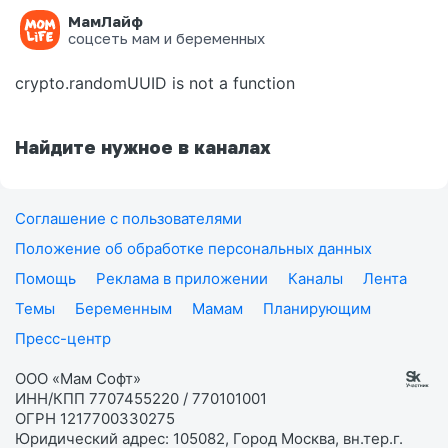
МамЛайф
Ошибка на странице
соцсеть мам и беременных
crypto.randomUUID is not a function
Найдите нужное в каналах
Соглашение с пользователями
Положение об обработке персональных данных
Помощь
Реклама в приложении
Каналы
Лента
Темы
Беременным
Мамам
Планирующим
Пресс-центр
ООО «Мам Софт»
ИНН/КПП 7707455220 / 770101001
ОГРН 1217700330275
Юридический адрес: 105082, Город Москва, вн.тер.г.