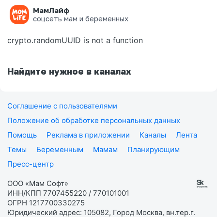
МамЛайф
Ошибка на странице
соцсеть мам и беременных
crypto.randomUUID is not a function
Найдите нужное в каналах
Соглашение с пользователями
Положение об обработке персональных данных
Помощь
Реклама в приложении
Каналы
Лента
Темы
Беременным
Мамам
Планирующим
Пресс-центр
ООО «Мам Софт»
ИНН/КПП 7707455220 / 770101001
ОГРН 1217700330275
Юридический адрес: 105082, Город Москва, вн.тер.г.