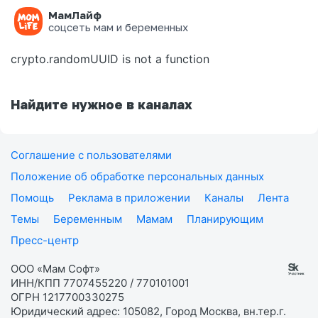
МамЛайф
Ошибка на странице
соцсеть мам и беременных
crypto.randomUUID is not a function
Найдите нужное в каналах
Соглашение с пользователями
Положение об обработке персональных данных
Помощь
Реклама в приложении
Каналы
Лента
Темы
Беременным
Мамам
Планирующим
Пресс-центр
ООО «Мам Софт»
ИНН/КПП 7707455220 / 770101001
ОГРН 1217700330275
Юридический адрес: 105082, Город Москва, вн.тер.г.