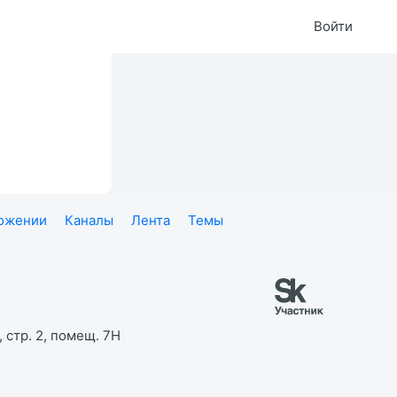
Войти
ложении
Каналы
Лента
Темы
 стр. 2, помещ. 7Н