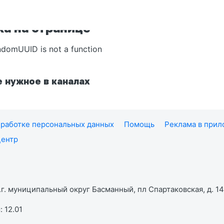
а на странице
ndomUUID is not a function
 нужное в каналах
работке персональных данных
Помощь
Реклама в при
центр
г. муниципальный округ Басманный, пл Спартаковская, д. 14,
 12.01