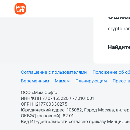
Ошибк
crypto.ra
Найдите
Соглашение с пользователями
Положение об об
Беременным
Мамам
Планирующим
Пресс-
ООО «Мам Софт»
ИНН/КПП 7707455220 / 770101001
ОГРН 1217700330275
Юридический адрес: 105082, Город Москва, вн.тер.
ОКВЭД (основной): 62.01
Вид ИТ-деятельности согласно приказу Минцифры: