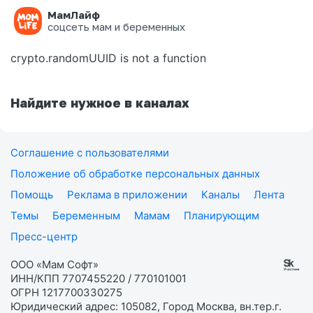
МамЛайф
Ошибка на странице
соцсеть мам и беременных
crypto.randomUUID is not a function
Найдите нужное в каналах
Соглашение с пользователями
Положение об обработке персональных данных
Помощь
Реклама в приложении
Каналы
Лента
Темы
Беременным
Мамам
Планирующим
Пресс-центр
ООО «Мам Софт»
ИНН/КПП 7707455220 / 770101001
ОГРН 1217700330275
Юридический адрес: 105082, Город Москва, вн.тер.г.