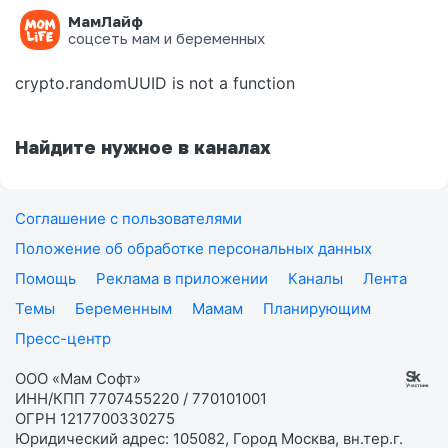
МамЛайф
Ошибка на странице
соцсеть мам и беременных
crypto.randomUUID is not a function
Найдите нужное в каналах
Соглашение с пользователями
Положение об обработке персональных данных
Помощь
Реклама в приложении
Каналы
Лента
Темы
Беременным
Мамам
Планирующим
Пресс-центр
ООО «Мам Софт»
ИНН/КПП 7707455220 / 770101001
ОГРН 1217700330275
Юридический адрес: 105082, Город Москва, вн.тер.г.