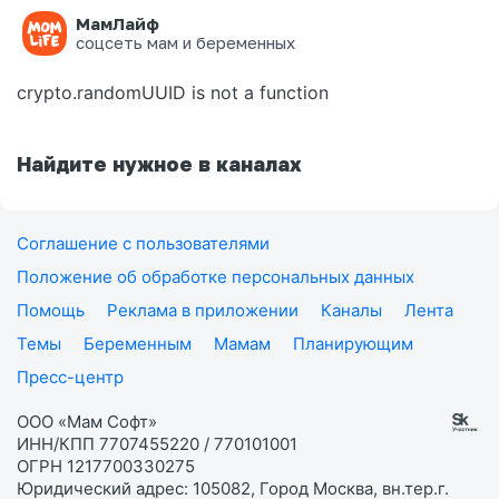
МамЛайф
Ошибка на странице
соцсеть мам и беременных
crypto.randomUUID is not a function
Найдите нужное в каналах
Соглашение с пользователями
Положение об обработке персональных данных
Помощь
Реклама в приложении
Каналы
Лента
Темы
Беременным
Мамам
Планирующим
Пресс-центр
ООО «Мам Софт»
ИНН/КПП 7707455220 / 770101001
ОГРН 1217700330275
Юридический адрес: 105082, Город Москва, вн.тер.г.