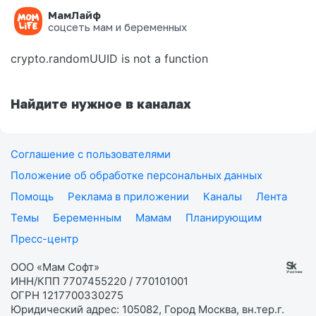
МамЛайф
Ошибка на странице
соцсеть мам и беременных
crypto.randomUUID is not a function
Найдите нужное в каналах
Соглашение с пользователями
Положение об обработке персональных данных
Помощь
Реклама в приложении
Каналы
Лента
Темы
Беременным
Мамам
Планирующим
Пресс-центр
ООО «Мам Софт»
ИНН/КПП 7707455220 / 770101001
ОГРН 1217700330275
Юридический адрес: 105082, Город Москва, вн.тер.г.