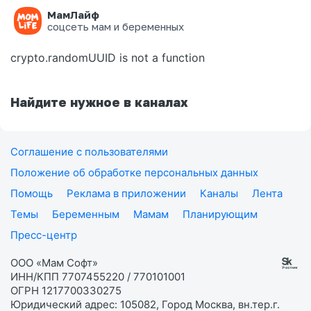
МамЛайф
Ошибка на странице
соцсеть мам и беременных
crypto.randomUUID is not a function
Найдите нужное в каналах
Соглашение с пользователями
Положение об обработке персональных данных
Помощь
Реклама в приложении
Каналы
Лента
Темы
Беременным
Мамам
Планирующим
Пресс-центр
ООО «Мам Софт»
ИНН/КПП 7707455220 / 770101001
ОГРН 1217700330275
Юридический адрес: 105082, Город Москва, вн.тер.г.