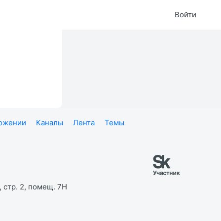
Войти
ложении
Каналы
Лента
Темы
 стр. 2, помещ. 7Н