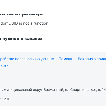
а на странице
ndomUUID is not a function
 нужное в каналах
работке персональных данных
Помощь
Реклама в при
центр
г. муниципальный округ Басманный, пл Спартаковская, д. 14,
 12.01