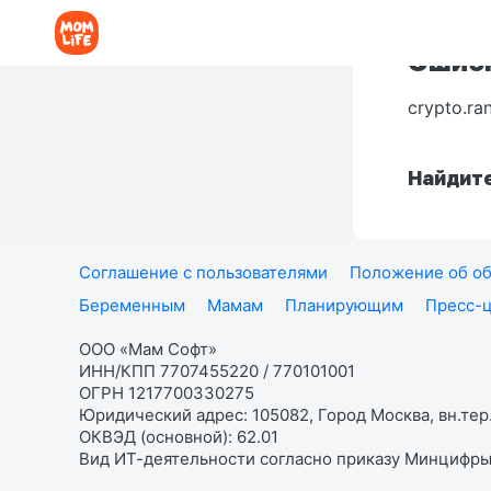
Ошибк
crypto.ra
Найдите
Соглашение с пользователями
Положение об об
Беременным
Мамам
Планирующим
Пресс-
ООО «Мам Софт»
ИНН/КПП 7707455220 / 770101001
ОГРН 1217700330275
Юридический адрес: 105082, Город Москва, вн.тер.
ОКВЭД (основной): 62.01
Вид ИТ-деятельности согласно приказу Минцифры: