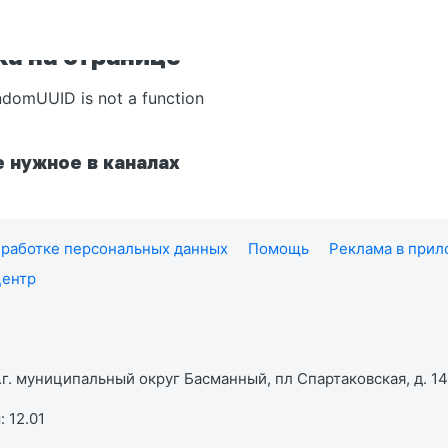
а на странице
ndomUUID is not a function
 нужное в каналах
работке персональных данных
Помощь
Реклама в при
центр
г. муниципальный округ Басманный, пл Спартаковская, д. 14,
 12.01