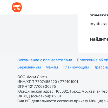
Ошибк
crypto.ra
Найдите
Соглашение с пользователями
Положение об об
Беременным
Мамам
Планирующим
Пресс-
ООО «Мам Софт»
ИНН/КПП 7707455220 / 770101001
ОГРН 1217700330275
Юридический адрес: 105082, Город Москва, вн.тер.
ОКВЭД (основной): 62.01
Вид ИТ-деятельности согласно приказу Минцифры: