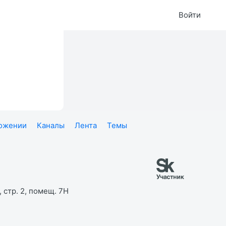
Войти
ложении
Каналы
Лента
Темы
 стр. 2, помещ. 7Н