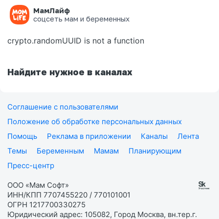
МамЛайф
Ошибка на странице
соцсеть мам и беременных
crypto.randomUUID is not a function
Найдите нужное в каналах
Соглашение с пользователями
Положение об обработке персональных данных
Помощь
Реклама в приложении
Каналы
Лента
Темы
Беременным
Мамам
Планирующим
Пресс-центр
ООО «Мам Софт»
ИНН/КПП 7707455220 / 770101001
ОГРН 1217700330275
Юридический адрес: 105082, Город Москва, вн.тер.г.