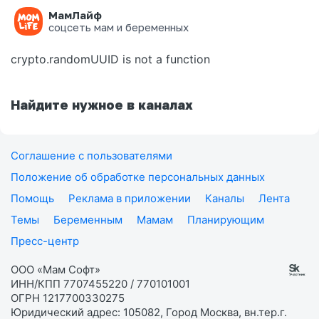
МамЛайф
Ошибка на странице
соцсеть мам и беременных
crypto.randomUUID is not a function
Найдите нужное в каналах
Соглашение с пользователями
Положение об обработке персональных данных
Помощь
Реклама в приложении
Каналы
Лента
Темы
Беременным
Мамам
Планирующим
Пресс-центр
ООО «Мам Софт»
ИНН/КПП 7707455220 / 770101001
ОГРН 1217700330275
Юридический адрес: 105082, Город Москва, вн.тер.г.