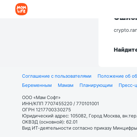
Ошибк
crypto.ra
Найдите
Соглашение с пользователями
Положение об об
Беременным
Мамам
Планирующим
Пресс-
ООО «Мам Софт»
ИНН/КПП 7707455220 / 770101001
ОГРН 1217700330275
Юридический адрес: 105082, Город Москва, вн.тер.
ОКВЭД (основной): 62.01
Вид ИТ-деятельности согласно приказу Минцифры: