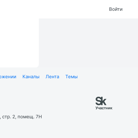
Войти
ложении
Каналы
Лента
Темы
 стр. 2, помещ. 7Н