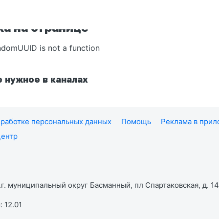
а на странице
ndomUUID is not a function
 нужное в каналах
работке персональных данных
Помощь
Реклама в при
центр
г. муниципальный округ Басманный, пл Спартаковская, д. 14,
 12.01