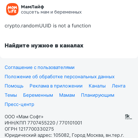
МамЛайф
Ошибка на странице
соцсеть мам и беременных
crypto.randomUUID is not a function
Найдите нужное в каналах
Соглашение с пользователями
Положение об обработке персональных данных
Помощь
Реклама в приложении
Каналы
Лента
Темы
Беременным
Мамам
Планирующим
Пресс-центр
ООО «Мам Софт»
ИНН/КПП 7707455220 / 770101001
ОГРН 1217700330275
Юридический адрес: 105082, Город Москва, вн.тер.г.