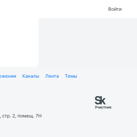
Войти
ложении
Каналы
Лента
Темы
 стр. 2, помещ. 7Н