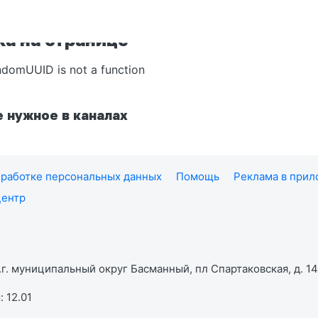
а на странице
ndomUUID is not a function
 нужное в каналах
работке персональных данных
Помощь
Реклама в при
центр
г. муниципальный округ Басманный, пл Спартаковская, д. 14,
 12.01