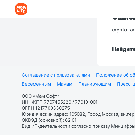
Ошибк
crypto.ra
Найдите
Соглашение с пользователями
Положение об об
Беременным
Мамам
Планирующим
Пресс-
ООО «Мам Софт»
ИНН/КПП 7707455220 / 770101001
ОГРН 1217700330275
Юридический адрес: 105082, Город Москва, вн.тер.
ОКВЭД (основной): 62.01
Вид ИТ-деятельности согласно приказу Минцифры: