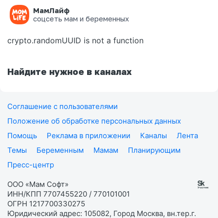
МамЛайф
Ошибка на странице
соцсеть мам и беременных
crypto.randomUUID is not a function
Найдите нужное в каналах
Соглашение с пользователями
Положение об обработке персональных данных
Помощь
Реклама в приложении
Каналы
Лента
Темы
Беременным
Мамам
Планирующим
Пресс-центр
ООО «Мам Софт»
ИНН/КПП 7707455220 / 770101001
ОГРН 1217700330275
Юридический адрес: 105082, Город Москва, вн.тер.г.