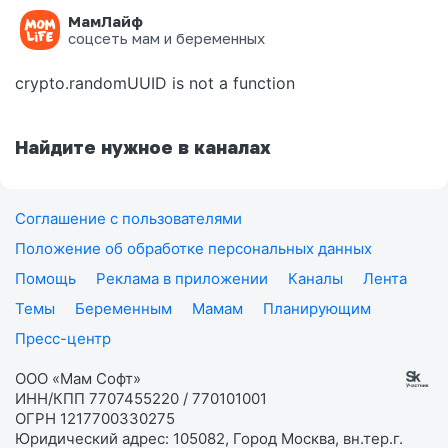
МамЛайф
Ошибка на странице
соцсеть мам и беременных
crypto.randomUUID is not a function
Найдите нужное в каналах
Соглашение с пользователями
Положение об обработке персональных данных
Помощь
Реклама в приложении
Каналы
Лента
Темы
Беременным
Мамам
Планирующим
Пресс-центр
ООО «Мам Софт»
ИНН/КПП 7707455220 / 770101001
ОГРН 1217700330275
Юридический адрес: 105082, Город Москва, вн.тер.г.