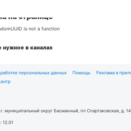
а на странице
ndomUUID is not a function
 нужное в каналах
работке персональных данных
Помощь
Реклама в при
центр
г. муниципальный округ Басманный, пл Спартаковская, д. 14,
 12.01