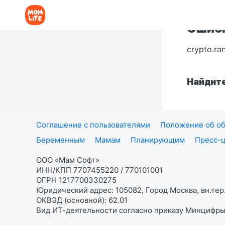
Ошибк
crypto.ra
Найдите
Соглашение с пользователями
Положение об об
Беременным
Мамам
Планирующим
Пресс-
ООО «Мам Софт»
ИНН/КПП 7707455220 / 770101001
ОГРН 1217700330275
Юридический адрес: 105082, Город Москва, вн.тер.
ОКВЭД (основной): 62.01
Вид ИТ-деятельности согласно приказу Минцифры: