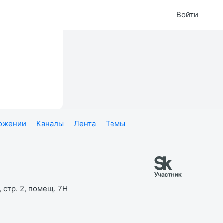
Войти
ложении
Каналы
Лента
Темы
 стр. 2, помещ. 7Н