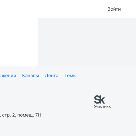
Войти
ложении
Каналы
Лента
Темы
 стр. 2, помещ. 7Н