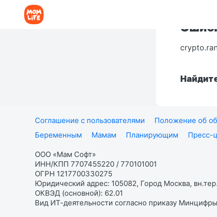
Ошибк
crypto.ra
Найдите
Соглашение с пользователями
Положение об об
Беременным
Мамам
Планирующим
Пресс-
ООО «Мам Софт»
ИНН/КПП 7707455220 / 770101001
ОГРН 1217700330275
Юридический адрес: 105082, Город Москва, вн.тер.
ОКВЭД (основной): 62.01
Вид ИТ-деятельности согласно приказу Минцифры: