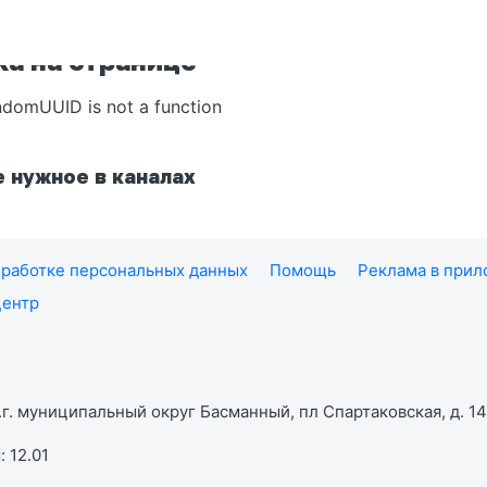
а на странице
ndomUUID is not a function
 нужное в каналах
работке персональных данных
Помощь
Реклама в при
центр
г. муниципальный округ Басманный, пл Спартаковская, д. 14,
 12.01