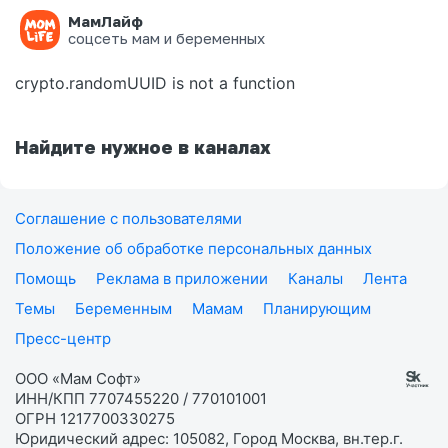
МамЛайф
Ошибка на странице
соцсеть мам и беременных
crypto.randomUUID is not a function
Найдите нужное в каналах
Соглашение с пользователями
Положение об обработке персональных данных
Помощь
Реклама в приложении
Каналы
Лента
Темы
Беременным
Мамам
Планирующим
Пресс-центр
ООО «Мам Софт»
ИНН/КПП 7707455220 / 770101001
ОГРН 1217700330275
Юридический адрес: 105082, Город Москва, вн.тер.г.