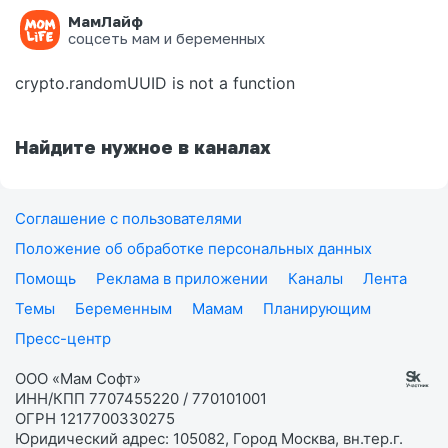
МамЛайф
Ошибка на странице
соцсеть мам и беременных
crypto.randomUUID is not a function
Найдите нужное в каналах
Соглашение с пользователями
Положение об обработке персональных данных
Помощь
Реклама в приложении
Каналы
Лента
Темы
Беременным
Мамам
Планирующим
Пресс-центр
ООО «Мам Софт»
ИНН/КПП 7707455220 / 770101001
ОГРН 1217700330275
Юридический адрес: 105082, Город Москва, вн.тер.г.