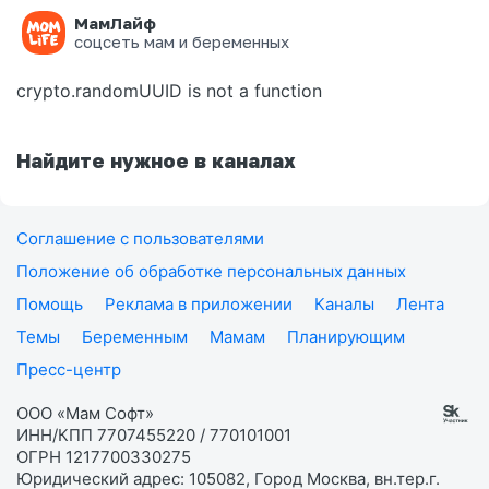
МамЛайф
Ошибка на странице
соцсеть мам и беременных
crypto.randomUUID is not a function
Найдите нужное в каналах
Соглашение с пользователями
Положение об обработке персональных данных
Помощь
Реклама в приложении
Каналы
Лента
Темы
Беременным
Мамам
Планирующим
Пресс-центр
ООО «Мам Софт»
ИНН/КПП 7707455220 / 770101001
ОГРН 1217700330275
Юридический адрес: 105082, Город Москва, вн.тер.г.