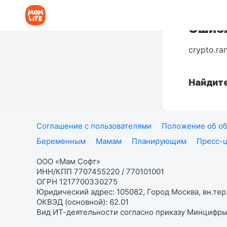
Ошибк
crypto.ra
Найдите
Соглашение с пользователями
Положение об об
Беременным
Мамам
Планирующим
Пресс-
ООО «Мам Софт»
ИНН/КПП 7707455220 / 770101001
ОГРН 1217700330275
Юридический адрес: 105082, Город Москва, вн.тер.
ОКВЭД (основной): 62.01
Вид ИТ-деятельности согласно приказу Минцифры: