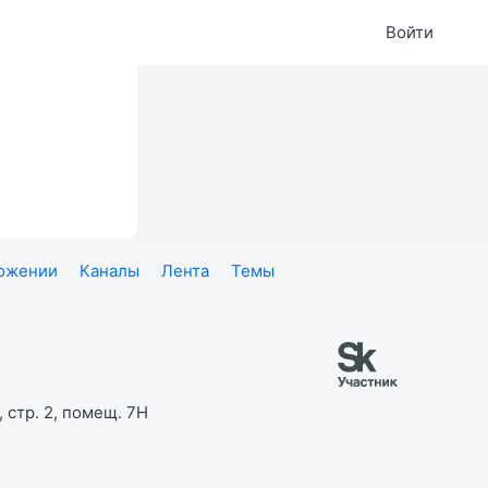
Войти
ложении
Каналы
Лента
Темы
 стр. 2, помещ. 7Н