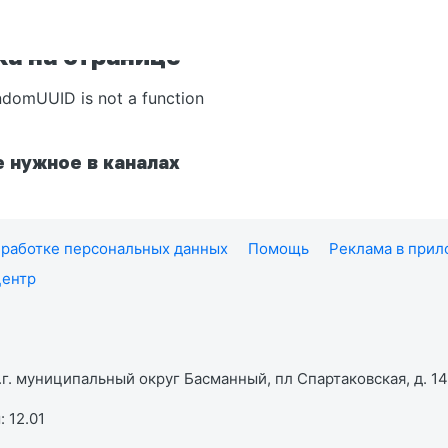
а на странице
ndomUUID is not a function
 нужное в каналах
работке персональных данных
Помощь
Реклама в при
центр
г. муниципальный округ Басманный, пл Спартаковская, д. 14,
 12.01