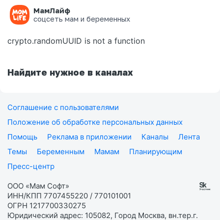
МамЛайф
Ошибка на странице
соцсеть мам и беременных
crypto.randomUUID is not a function
Найдите нужное в каналах
Соглашение с пользователями
Положение об обработке персональных данных
Помощь
Реклама в приложении
Каналы
Лента
Темы
Беременным
Мамам
Планирующим
Пресс-центр
ООО «Мам Софт»
ИНН/КПП 7707455220 / 770101001
ОГРН 1217700330275
Юридический адрес: 105082, Город Москва, вн.тер.г.