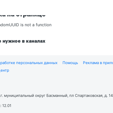
а на странице
ndomUUID is not a function
 нужное в каналах
работке персональных данных
Помощь
Реклама в при
центр
г. муниципальный округ Басманный, пл Спартаковская, д. 14,
 12.01