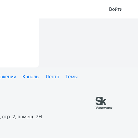
Войти
ложении
Каналы
Лента
Темы
 стр. 2, помещ. 7Н