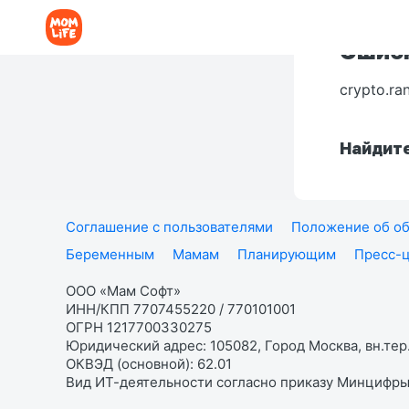
Ошибк
crypto.ra
Найдите
Соглашение с пользователями
Положение об об
Беременным
Мамам
Планирующим
Пресс-
ООО «Мам Софт»
ИНН/КПП 7707455220 / 770101001
ОГРН 1217700330275
Юридический адрес: 105082, Город Москва, вн.тер.
ОКВЭД (основной): 62.01
Вид ИТ-деятельности согласно приказу Минцифры: