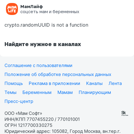
МамЛайф
Ошибка на странице
соцсеть мам и беременных
crypto.randomUUID is not a function
Найдите нужное в каналах
Соглашение с пользователями
Положение об обработке персональных данных
Помощь
Реклама в приложении
Каналы
Лента
Темы
Беременным
Мамам
Планирующим
Пресс-центр
ООО «Мам Софт»
ИНН/КПП 7707455220 / 770101001
ОГРН 1217700330275
Юридический адрес: 105082, Город Москва, вн.тер.г.