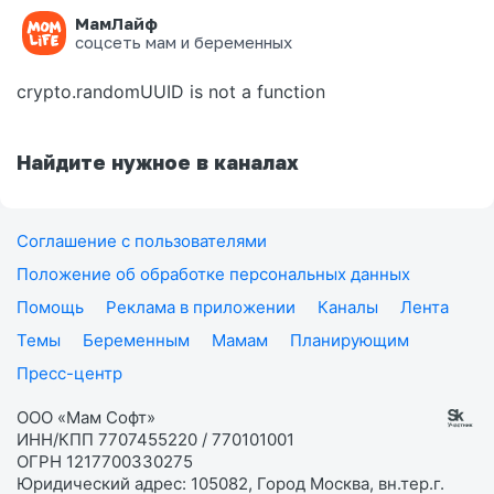
МамЛайф
Ошибка на странице
соцсеть мам и беременных
crypto.randomUUID is not a function
Найдите нужное в каналах
Соглашение с пользователями
Положение об обработке персональных данных
Помощь
Реклама в приложении
Каналы
Лента
Темы
Беременным
Мамам
Планирующим
Пресс-центр
ООО «Мам Софт»
ИНН/КПП 7707455220 / 770101001
ОГРН 1217700330275
Юридический адрес: 105082, Город Москва, вн.тер.г.