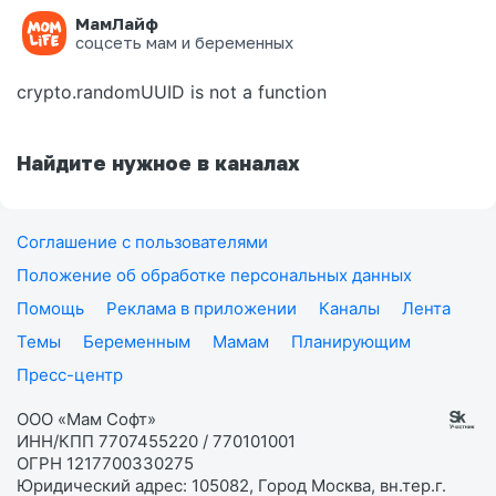
МамЛайф
Ошибка на странице
соцсеть мам и беременных
crypto.randomUUID is not a function
Найдите нужное в каналах
Соглашение с пользователями
Положение об обработке персональных данных
Помощь
Реклама в приложении
Каналы
Лента
Темы
Беременным
Мамам
Планирующим
Пресс-центр
ООО «Мам Софт»
ИНН/КПП 7707455220 / 770101001
ОГРН 1217700330275
Юридический адрес: 105082, Город Москва, вн.тер.г.