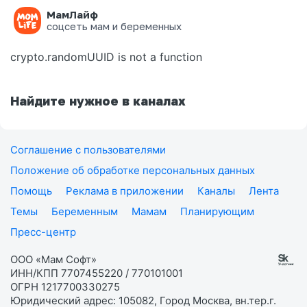
МамЛайф
Ошибка на странице
соцсеть мам и беременных
crypto.randomUUID is not a function
Найдите нужное в каналах
Соглашение с пользователями
Положение об обработке персональных данных
Помощь
Реклама в приложении
Каналы
Лента
Темы
Беременным
Мамам
Планирующим
Пресс-центр
ООО «Мам Софт»
ИНН/КПП 7707455220 / 770101001
ОГРН 1217700330275
Юридический адрес: 105082, Город Москва, вн.тер.г.