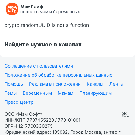
МамЛайф
Ошибка на странице
соцсеть мам и беременных
crypto.randomUUID is not a function
Найдите нужное в каналах
Соглашение с пользователями
Положение об обработке персональных данных
Помощь
Реклама в приложении
Каналы
Лента
Темы
Беременным
Мамам
Планирующим
Пресс-центр
ООО «Мам Софт»
ИНН/КПП 7707455220 / 770101001
ОГРН 1217700330275
Юридический адрес: 105082, Город Москва, вн.тер.г.