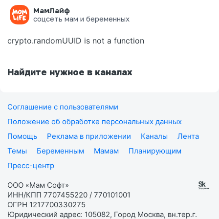
МамЛайф
Ошибка на странице
соцсеть мам и беременных
crypto.randomUUID is not a function
Найдите нужное в каналах
Соглашение с пользователями
Положение об обработке персональных данных
Помощь
Реклама в приложении
Каналы
Лента
Темы
Беременным
Мамам
Планирующим
Пресс-центр
ООО «Мам Софт»
ИНН/КПП 7707455220 / 770101001
ОГРН 1217700330275
Юридический адрес: 105082, Город Москва, вн.тер.г.