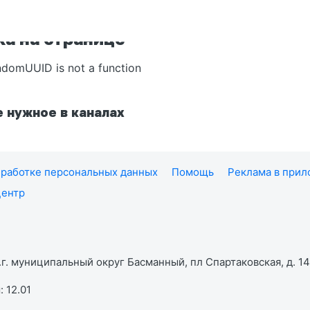
а на странице
ndomUUID is not a function
 нужное в каналах
работке персональных данных
Помощь
Реклама в при
центр
г. муниципальный округ Басманный, пл Спартаковская, д. 14,
 12.01