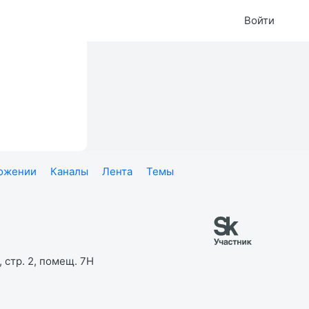
Войти
ложении
Каналы
Лента
Темы
 стр. 2, помещ. 7Н