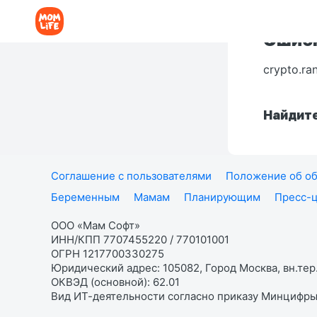
Ошибк
crypto.ra
Найдите
Соглашение с пользователями
Положение об об
Беременным
Мамам
Планирующим
Пресс-
ООО «Мам Софт»
ИНН/КПП 7707455220 / 770101001
ОГРН 1217700330275
Юридический адрес: 105082, Город Москва, вн.тер.
ОКВЭД (основной): 62.01
Вид ИТ-деятельности согласно приказу Минцифры: