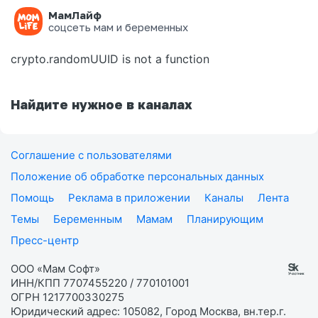
МамЛайф
Ошибка на странице
соцсеть мам и беременных
crypto.randomUUID is not a function
Найдите нужное в каналах
Соглашение с пользователями
Положение об обработке персональных данных
Помощь
Реклама в приложении
Каналы
Лента
Темы
Беременным
Мамам
Планирующим
Пресс-центр
ООО «Мам Софт»
ИНН/КПП 7707455220 / 770101001
ОГРН 1217700330275
Юридический адрес: 105082, Город Москва, вн.тер.г.