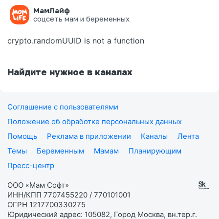
МамЛайф
Ошибка на странице
соцсеть мам и беременных
crypto.randomUUID is not a function
Найдите нужное в каналах
Соглашение с пользователями
Положение об обработке персональных данных
Помощь
Реклама в приложении
Каналы
Лента
Темы
Беременным
Мамам
Планирующим
Пресс-центр
ООО «Мам Софт»
ИНН/КПП 7707455220 / 770101001
ОГРН 1217700330275
Юридический адрес: 105082, Город Москва, вн.тер.г.