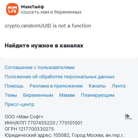
МамЛайф
Ошибка на странице
соцсеть мам и беременных
crypto.randomUUID is not a function
Найдите нужное в каналах
Соглашение с пользователями
Положение об обработке персональных данных
Помощь
Реклама в приложении
Каналы
Лента
Темы
Беременным
Мамам
Планирующим
Пресс-центр
ООО «Мам Софт»
ИНН/КПП 7707455220 / 770101001
ОГРН 1217700330275
Юридический адрес: 105082, Город Москва, вн.тер.г.