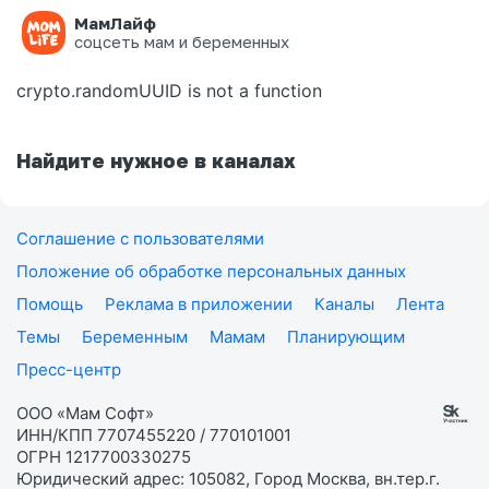
МамЛайф
Ошибка на странице
соцсеть мам и беременных
crypto.randomUUID is not a function
Найдите нужное в каналах
Соглашение с пользователями
Положение об обработке персональных данных
Помощь
Реклама в приложении
Каналы
Лента
Темы
Беременным
Мамам
Планирующим
Пресс-центр
ООО «Мам Софт»
ИНН/КПП 7707455220 / 770101001
ОГРН 1217700330275
Юридический адрес: 105082, Город Москва, вн.тер.г.