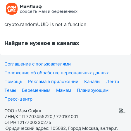
МамЛайф
Ошибка на странице
соцсеть мам и беременных
crypto.randomUUID is not a function
Найдите нужное в каналах
Соглашение с пользователями
Положение об обработке персональных данных
Помощь
Реклама в приложении
Каналы
Лента
Темы
Беременным
Мамам
Планирующим
Пресс-центр
ООО «Мам Софт»
ИНН/КПП 7707455220 / 770101001
ОГРН 1217700330275
Юридический адрес: 105082, Город Москва, вн.тер.г.